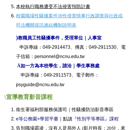
本校執行職務遭受不法侵害預防計畫
校園職場性騷擾案件涉性侵害情事行政調查與社政或
司法機關資訊連結機制說明表
)
教職員工性騷擾事件，受理單位｜人事室
申訴專線：049-2914473、傳真：049-2911530、電
子信箱：personnel@ncnu.edu.tw
Ä
如一方為本校學生，請洽｜學生事務處
申訴專線：049-2911573、電子郵件：
psyguide@ncnu.edu.tw
\
宣導教育影音課程
衛生署福利部服務保護司｜性騷擾防治影音專區
e等公務園+學習平臺
｜點讀『
性別平等專區』課程
告別職場霸凌，沒有人是局外人
(
影片時長：
20
分，來