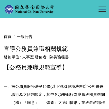
跳
到
主
要
內
容
首頁
一般公告
區
宣導公務員兼職相關規範
發佈單位 :
人事室
發佈者 :
陳美瑜秘書
【公務員兼職規範宣導】
一、按公務員服務法第15條(以下簡稱服務法)明定公務員兼
職行為之限制規定，其中各項兼職行為應報經權責機關
（構）「同意」、「備查」之適用情形，業經銓敘部作