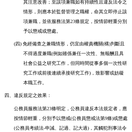
其注意改善；至該項兼職如有持續性且違反法令之
情形，則應本於監督管理之職權，命其立即停止該
項兼職，並依服務法第23條規定，按情節輕重分別
予以懲戒或懲處。
(
四)
免經備查之兼職情形，仍宜由權責機關(構)判斷且
不得過度兼職(例如雖係兼任一次性、無報酬且具
社會公益之研究工作，但同時間從事多個一次性研
究工作或前後連續承接研究工作)，致影響或妨礙
本職工作。
四、違反規定之效果：
公務員服務法第23條明定，公務員違反本法規定者，應
按情節輕重，分別予以懲戒(公務員懲戒法第9條)或懲處
(公務員考績法-申誡、記過、記大過)，其觸犯刑事法令